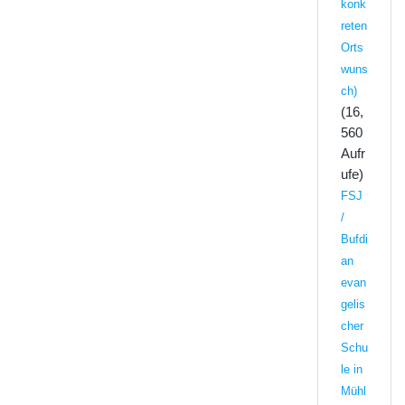
konk
reten
Orts
wuns
ch)
(16,
560
Aufr
ufe)
FSJ
/
Bufdi
an
evan
gelis
cher
Schu
le in
Mühl