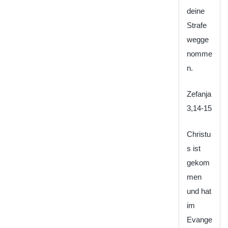
deine
Strafe
wegge
nomme
n.
Zefanja
3,14-15
Christu
s ist
gekom
men
und hat
im
Evange