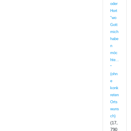
oder
Hort
"wo
Gott
mich
habe
n
möc
hte...
"
(ohn
e
konk
reten
Orts
wuns
ch)
(17,
790