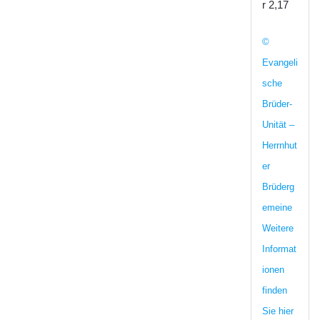
r 2,17
©
Evangeli
sche
Brüder-
Unität –
Herrnhut
er
Brüderg
emeine
Weitere
Informat
ionen
finden
Sie hier