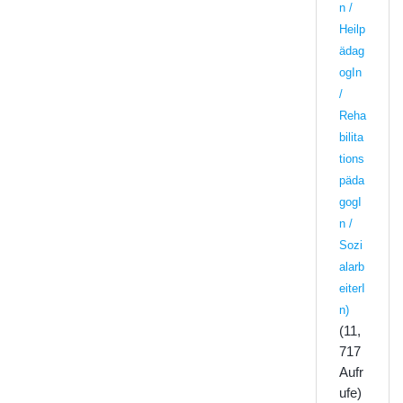
n /
Heilp
ädag
ogIn
/
Reha
bilita
tions
päda
gogI
n /
Sozi
alarb
eiterI
n)
(11,
717
Aufr
ufe)