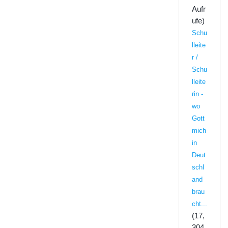
Aufr
ufe)
Schu
lleite
r /
Schu
lleite
rin -
wo
Gott
mich
in
Deut
schl
and
brau
cht...
(17,
304