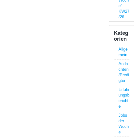
Woch
e“
KW27
/26
Kateg
orien
Allge
mein
Anda
chten
/Predi
gten
Erfahr
ungsb
ericht
e
Jobs
der
Woch
e