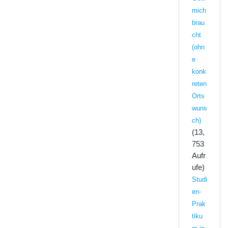
mich
brau
cht
(ohn
e
konk
reten
Orts
wuns
ch)
(13,
753
Aufr
ufe)
Studi
en-
Prak
tiku