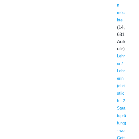
n
möc
hte
(14,
631
Aufr
ufe)
Lehr
er /
Lehr
erin
(chri
stlic
h , 2.
Staa
tsprü
fung)
- wo
Gott