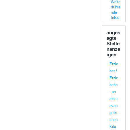
Weite
rführe
nde
Infos
anges
agte
Stelle
nanze
igen
Erzie
her /
Erzie
herin
- an
einer
evan
gelis
chen
Kita