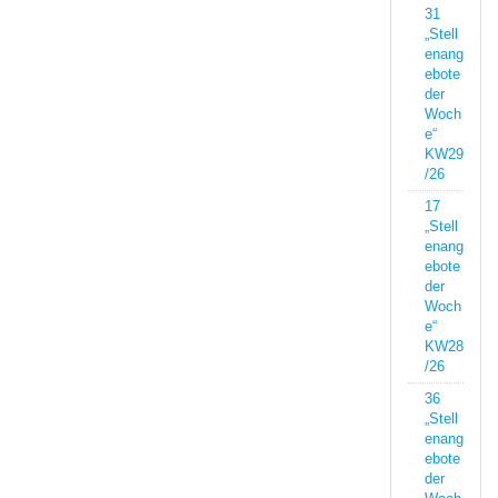
31
„Stell
enang
ebote
der
Woch
e“
KW29
/26
17
„Stell
enang
ebote
der
Woch
e“
KW28
/26
36
„Stell
enang
ebote
der