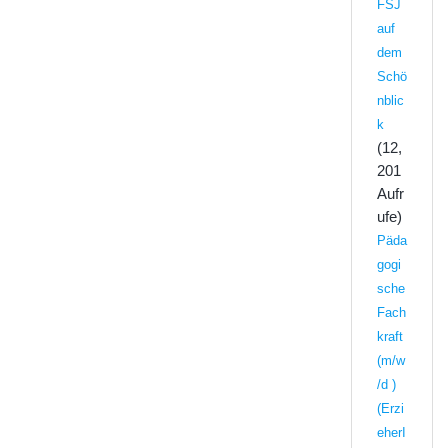
FSJ
auf
dem
Schö
nblic
k
(12,
201
Aufr
ufe)
Päda
gogi
sche
Fach
kraft
(m/w
/d )
(Erzi
eherI