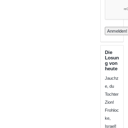
Die
Losun
g von
heute
Jauchz
e, du
Tochter
Zion!
Frohloc
ke,
Israel!