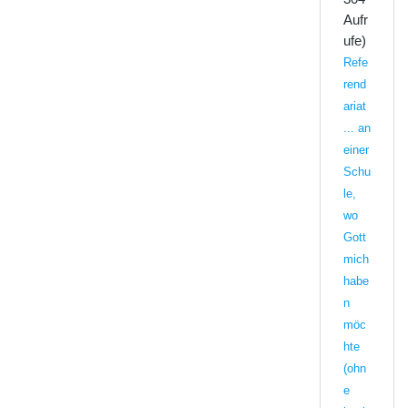
Aufr
ufe)
Refe
rend
ariat
... an
einer
Schu
le,
wo
Gott
mich
habe
n
möc
hte
(ohn
e