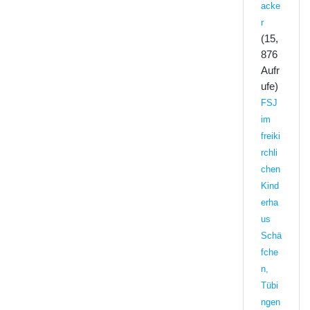
acke
r
(15,
876
Aufr
ufe)
FSJ
im
freiki
rchli
chen
Kind
erha
us
Schä
fche
n,
Tübi
ngen