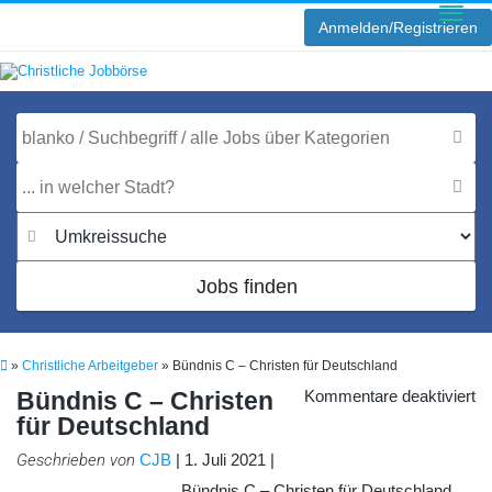
Anmelden/Registrieren
Toggle
naviga
Jobs finden
»
Christliche Arbeitgeber
»
Bündnis C – Christen für Deutschland
fü
Bündnis C – Christen
Kommentare deaktiviert
Bü
für Deutschland
C
–
Ch
Geschrieben von
CJB
| 1. Juli 2021 |
fü
De
Bündnis C – Christen für Deutschland