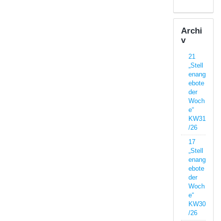
Archi
v
21
„Stell
enang
ebote
der
Woch
e“
KW31
/26
17
„Stell
enang
ebote
der
Woch
e“
KW30
/26