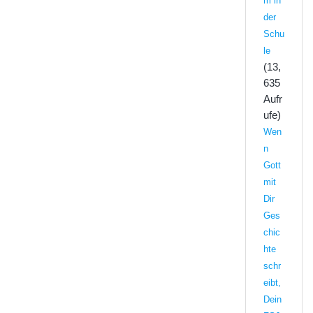
m in
der
Schu
le
(13,
635
Aufr
ufe)
Wen
n
Gott
mit
Dir
Ges
chic
hte
schr
eibt,
Dein