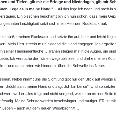
Höhen und Tiefen, gib mir die Erfolge und Niederlagen, gib mir S
änen. Lege es in meine Hand.
“ – All das lege ich nach und nach in 
erstauen. Ein bisschen beschämt bin ich nun schon, dass mein Gep
r ungeahnten Leichtigkeit setzt sich mein Herr den Rucksack auf.
 schließe meinen Rucksack und setzte ihn auf. Leer und leicht liegt e
t. Mein Herr streckt mir einladend die Hand entgegen. Ich ergreife s
n in seiner Handinnenfläche… Tränen steigen mir in die Augen, sie sind
iebe. Ich versuche die Tränen wegzublinzeln und drehe meinen Kopf
lle… und dann treten wir hindurch- über die Schwelle ins Neue.
sehen. Nebel nimmt uns die Sicht und gibt nur den Blick auf wenige 
rr drückt sanft meine Hand und sagt „Ich bin bei dir“. Und so setzten
rt, weil er alles trägt und nicht sorgend, weil er an meiner Seite is
freudig. Meine Schritte werden beschwingter und mutiger. ER ist mit 
mein Leben – auch auf dem neuen Wegabschnitt…