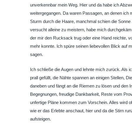
unverkennbar mein Weg. Hier und da habe ich Abzwe
weitergegangen. Da waren Passagen, an denen ich mi
Sturm durch die Haare, manchmal schien die Sonne au
versucht alleine zu meistern, habe mich durchgekä
der mir den Rucksack trug oder eine Hand reichte, v
mehr konnte. Ich spüre seinen liebevollen Blick auf 
sagen.
Ich schließe die Augen und lehnte mich zurück. Als ich
prall gefüllt, die Nähte spannen an einigen Stellen, D
daneben und fängt an die Riemen zu lösen und den I
Begegnungen, freudige Dankbarkeit, Reste vom Provia
unfertige Pläne kommen zum Vorschein. Alles wird off
wie er das Erlebte anschaut, hier und da die Stirn r
aufsteigen.