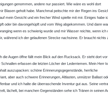
igungen genommen, andere nur passiert. Wie wäre es wohl dort
r Blasen geholt habe. Manchmal peitschte mir der Regen ins Gesich
f mein Gesicht und ein frecher Wind spielte mit mir. Einiges habe i
mpft oder bin davongehüpft und vom Weg abgekommen. Und dann war
oranging wenn es schwierig wurde und mir Wasser reichte, wenn ich 
mir, während ich der gelaufenen Strecke nachsinne. Er braucht nichts 
 die Augen öffne fällt mein Blick auf den Rucksack. Er steht dort vor
ie Schnallen erfassen die letzten Löcher der Lederriemen. Mein Herr kn
nhalt auszupacken: schöne Erinnerungsgegenstände, herrliche
nt, aber auch schwere Erinnerungen, Altlasten, unnützer Ballast od
enbar und ich halte die überraschende Inventur gut aus. Seine vertra
unzelt, lächelt, bei manchen Gegenständen sehe ich Tränen in seinen 