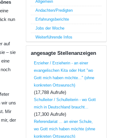
Allgemein
chönes
Andachten/Predigten
seine
äck nun
Erfahrungsberichte
Jobs der Woche
Weiterführende Infos
r auf
ie – sie
angesagte Stellenanzeigen
 eine
Erzieher / Erzieherin - an einer
 noch
evangelischen Kita oder Hort "wo
Gott mich haben möchte..." (ohne
konkreten Ortswunsch)
(17,788 Aufrufe)
Meter
Schulleiter / Schulleiterin - wo Gott
 wir uns
mich in Deutschland braucht...
t. Mir
(17,300 Aufrufe)
mir, der
Referendariat ... an einer Schule,
wo Gott mich haben möchte (ohne
konkreten Ortswunsch)