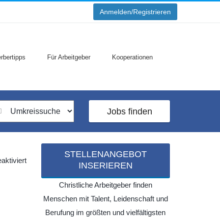
Anmelden/Registrieren
rbertipps
Für Arbeitgeber
Kooperationen
Jobs finden
STELLENANGEBOT
für
ktiviert
INSERIEREN
An
der
Schwelle
Christliche Arbeitgeber finden
–
zum
Menschen mit Talent, Leidenschaft und
Jahreswechsel
Berufung im größten und vielfältigsten