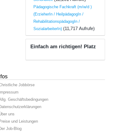
Pädagogische Fachkraft (m/w/d )
(ErzieherIn / HeilpädagogIn /
RehabilitationspädagogIn /
(11,717 Aufrufe)
SozialarbeiterIn)
Einfach am richtigen! Platz
nfos
Christliche Jobbörse
Impressum
Allg. Geschäftsbedingungen
Datenschutzerklärungen
Über uns
Preise und Leistungen
Der Job-Blog