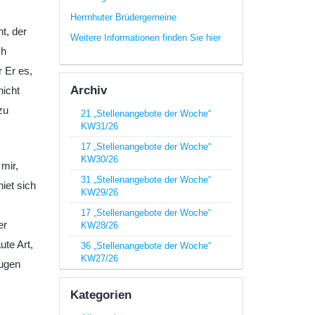
Herrnhuter Brüdergemeine
t, der
Weitere Informationen finden Sie hier
ch
 Er es,
Archiv
nicht
zu
21 „Stellenangebote der Woche“
KW31/26
17 „Stellenangebote der Woche“
KW30/26
 mir,
31 „Stellenangebote der Woche“
iet sich
KW29/26
17 „Stellenangebote der Woche“
er
KW28/26
ute Art,
36 „Stellenangebote der Woche“
KW27/26
Augen
Kategorien