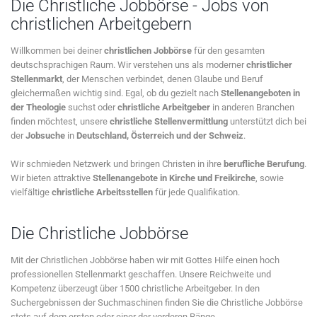
Die Christliche Jobbörse - Jobs von
christlichen Arbeitgebern
Willkommen bei deiner
christlichen Jobbörse
für den gesamten
deutschsprachigen Raum. Wir verstehen uns als moderner
christlicher
Stellenmarkt
, der Menschen verbindet, denen Glaube und Beruf
gleichermaßen wichtig sind. Egal, ob du gezielt nach
Stellenangeboten in
der Theologie
suchst oder
christliche Arbeitgeber
in anderen Branchen
finden möchtest, unsere
christliche Stellenvermittlung
unterstützt dich bei
der
Jobsuche
in
Deutschland, Österreich und der Schweiz
.
Wir schmieden Netzwerk und bringen Christen in ihre
berufliche Berufung
.
Wir bieten attraktive
Stellenangebote in Kirche und Freikirche
, sowie
vielfältige
christliche Arbeitsstellen
für jede Qualifikation.
Die Christliche Jobbörse
Mit der Christlichen Jobbörse haben wir mit Gottes Hilfe einen hoch
professionellen Stellenmarkt geschaffen. Unsere Reichweite und
Kompetenz überzeugt über 1500 christliche Arbeitgeber. In den
Suchergebnissen der Suchmaschinen finden Sie die Christliche Jobbörse
stets auf dem ersten oder einer der vorderen Ränge.