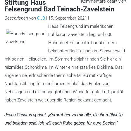
fü
Stiftung Haus
Kommentare deaktiviert
St
Felsengrund Bad Teinach-Zavelstein
H
Fe
B
Geschrieben von
CJB
| 15. September 2021 |
Te
Za
Haus Felsengrund im malerischen
Luftkurort Zavelstein liegt auf 600
Höhenmetern unmittelbar über dem
bekannten Bad Teinach im Schwarzwald
mit seinen Heilquellen. Im Sommerhalbjahr finden Sie hier ein
reizmildes Schonklima, im Winter ein reizstarkes Bioklima. Das
angenehme, erfrischende thermische Milieu mit kräftiger
Nachtabkühlung für erholsamen Schlaf, das Fehlen von
Nebellagen und die ausgeglichenen Winde für gute Luftqualität
haben Zavelstein weit über die Region bekannt gemacht.
Jesus Christus spricht: „Kommt her zu mir alle, die ihr mühselig
und beladen seid. Ich will euch Ruhe geben für eure Seelen.“