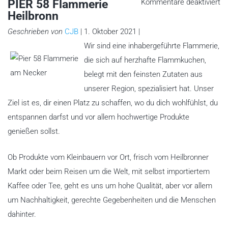
fü
PIER 58 Flammerie
Kommentare deaktiviert
PI
Heilbronn
58
Fl
He
Geschrieben von
CJB
| 1. Oktober 2021 |
Wir sind eine inhabergeführte Flammerie,
die sich auf herzhafte Flammkuchen,
belegt mit den feinsten Zutaten aus
unserer Region, spezialisiert hat. Unser
Ziel ist es, dir einen Platz zu schaffen, wo du dich wohlfühlst, du
entspannen darfst und vor allem hochwertige Produkte
genießen sollst.
Ob Produkte vom Kleinbauern vor Ort, frisch vom Heilbronner
Markt oder beim Reisen um die Welt, mit selbst importiertem
Kaffee oder Tee, geht es uns um hohe Qualität, aber vor allem
um Nachhaltigkeit, gerechte Gegebenheiten und die Menschen
dahinter.