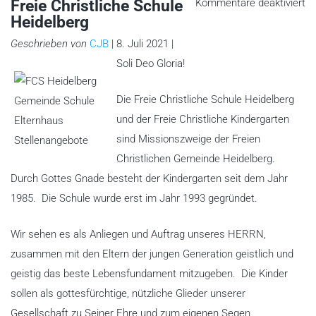
fü
Freie Christliche Schule
Kommentare deaktiviert
Fr
Heidelberg
Ch
Sc
He
Geschrieben von
CJB
| 8. Juli 2021 |
Soli Deo Gloria!
Die Freie Christliche Schule Heidelberg
und der Freie Christliche Kindergarten
sind Missionszweige der Freien
Christlichen Gemeinde Heidelberg.
Durch Gottes Gnade besteht der Kindergarten seit dem Jahr
1985. Die Schule wurde erst im Jahr 1993 gegründet.
Wir sehen es als Anliegen und Auftrag unseres HERRN,
zusammen mit den Eltern der jungen Generation geistlich und
geistig das beste Lebensfundament mitzugeben. Die Kinder
sollen als gottesfürchtige, nützliche Glieder unserer
Gesellschaft zu Seiner Ehre und zum eigenen Segen