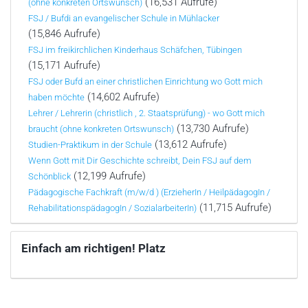
(16,531 Aufrufe)
(ohne konkreten Ortswunsch)
FSJ / Bufdi an evangelischer Schule in Mühlacker
(15,846 Aufrufe)
FSJ im freikirchlichen Kinderhaus Schäfchen, Tübingen
(15,171 Aufrufe)
FSJ oder Bufd an einer christlichen Einrichtung wo Gott mich
(14,602 Aufrufe)
haben möchte
Lehrer / Lehrerin (christlich , 2. Staatsprüfung) - wo Gott mich
(13,730 Aufrufe)
braucht (ohne konkreten Ortswunsch)
(13,612 Aufrufe)
Studien-Praktikum in der Schule
Wenn Gott mit Dir Geschichte schreibt, Dein FSJ auf dem
(12,199 Aufrufe)
Schönblick
Pädagogische Fachkraft (m/w/d ) (ErzieherIn / HeilpädagogIn /
(11,715 Aufrufe)
RehabilitationspädagogIn / SozialarbeiterIn)
Einfach am richtigen! Platz