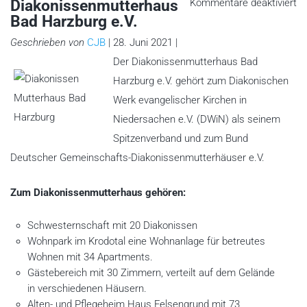
fü
Diakonissenmutterhaus
Kommentare deaktiviert
Di
Bad Harzburg e.V.
B
Ha
e.
Geschrieben von
CJB
| 28. Juni 2021 |
Der Diakonissenmutterhaus Bad
Harzburg e.V. gehört zum Diakonischen
Werk evangelischer Kirchen in
Niedersachen e.V. (DWiN) als seinem
Spitzenverband und zum Bund
Deutscher Gemeinschafts-Diakonissenmutterhäuser e.V.
Zum Diakonissenmutterhaus gehören:
Schwesternschaft mit 20 Diakonissen
Wohnpark im Krodotal eine Wohnanlage für betreutes
Wohnen mit 34 Apartments.
Gästebereich mit 30 Zimmern, verteilt auf dem Gelände
in verschiedenen Häusern.
Alten- und Pflegeheim Haus Felsengrund mit 73