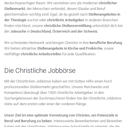
deutschsprachigen Raum. Wir verstehen uns als moderner
christlicher
Stellenmarkt
, der Menschen verbindet, denen Glaube und Beruf
gleichermaßen wichtig sind. Egal, ob du gezielt nach
Stellenangeboten in
der Theologie
suchst oder
christliche Arbeitgeber
in anderen Branchen
finden möchtest, unsere
christliche Stellenvermittlung
unterstützt dich bei
der
Jobsuche
in
Deutschland, Österreich und der Schweiz
.
Wir schmieden Netzwerk und bringen Christen in ihre
berufliche Berufung
.
Wir bieten attraktive
Stellenangebote in Kirche und Freikirche
, sowie
vielfältige
christliche Arbeitsstellen
für jede Qualifikation.
Die Christliche Jobbörse
Mit der Christlichen Jobbörse haben wir mit Gottes Hilfe einen hoch
professionellen Stellenmarkt geschaffen. Unsere Reichweite und
Kompetenz überzeugt über 1500 christliche Arbeitgeber. In den
Suchergebnissen der Suchmaschinen finden Sie die Christliche Jobbörse
stets auf dem ersten oder einer der vorderen Ränge.
Unser Ziel ist eine optimale Vernetzung von Christen, um Potenziale in
Beruf und Berufung zu heben.
Interessierte Bewerberinnen und Bewerber
haben mit der christlichen Jobbörse eine Anlaufstelle im Internet, die die