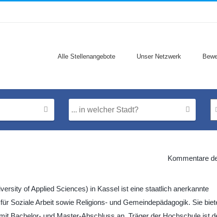
Alle Stellenangebote
Unser Netzwerk
Bewe
Kommentare dea
rsity of Applied Sciences) in Kassel ist eine staatlich anerkannte
für Soziale Arbeit sowie Religions- und Gemeindepädagogik. Sie biet
e mit Bachelor- und Master-Abschluss an. Träger der Hochschule ist d