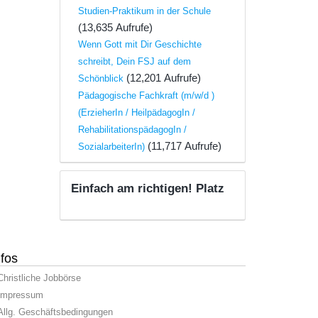
Studien-Praktikum in der Schule
(13,635 Aufrufe)
Wenn Gott mit Dir Geschichte
schreibt, Dein FSJ auf dem
(12,201 Aufrufe)
Schönblick
Pädagogische Fachkraft (m/w/d )
(ErzieherIn / HeilpädagogIn /
RehabilitationspädagogIn /
(11,717 Aufrufe)
SozialarbeiterIn)
Einfach am richtigen! Platz
nfos
Christliche Jobbörse
Impressum
Allg. Geschäftsbedingungen