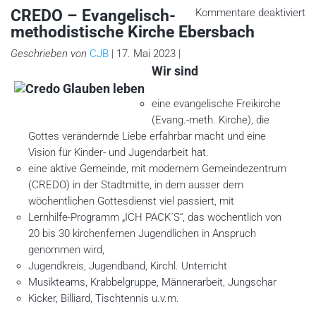
fü
CREDO – Evangelisch-
Kommentare deaktiviert
C
methodistische Kirche Ebersbach
–
Ev
me
Geschrieben von
CJB
| 17. Mai 2023 |
Ki
Wir sind
Eb
eine evangelische Freikirche
(Evang.-meth. Kirche), die
Gottes verändernde Liebe erfahrbar macht und eine
Vision für Kinder- und Jugendarbeit hat.
eine aktive Gemeinde, mit modernem Gemeindezentrum
(CREDO) in der Stadtmitte, in dem ausser dem
wöchentlichen Gottesdienst viel passiert, mit
Lernhilfe-Programm „ICH PACK´S“, das wöchentlich von
20 bis 30 kirchenfernen Jugendlichen in Anspruch
genommen wird,
Jugendkreis, Jugendband, Kirchl. Unterricht
Musikteams, Krabbelgruppe, Männerarbeit, Jungschar
Kicker, Billiard, Tischtennis u.v.m.