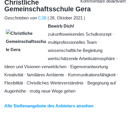
fü
Christliche
Kommentare deaktiviert
Ch
Gemeinschaftsschule Gera
Ge
G
Geschrieben von
CJB
| 26. Oktober 2021 |
Bewirb Dich!
zukunftsweisendes Schulkonzept ·
multiprofessionelles Team ·
wissenschaftliche Begleitung
wertschätzende Arbeitsatmosphäre ·
Ideen und Visionen verwirklichen · Eigenverantwortung
Kreativität · familiäres Ambiente · Kommunikationsfähigkeit ·
Flexibilität · Christliches Werteverständnis · Begegnung auf
Augenhöhe · mutig neue Wege gehen
Alle Stellenangebote des Anbieters ansehen