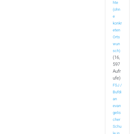
hte
(ohn
e
konkr
eten
Orts
wun
sch)
(16,
597
Aufr
ufe)
FSJ /
Bufdi
an
evan
gelis
cher
Schu
le in