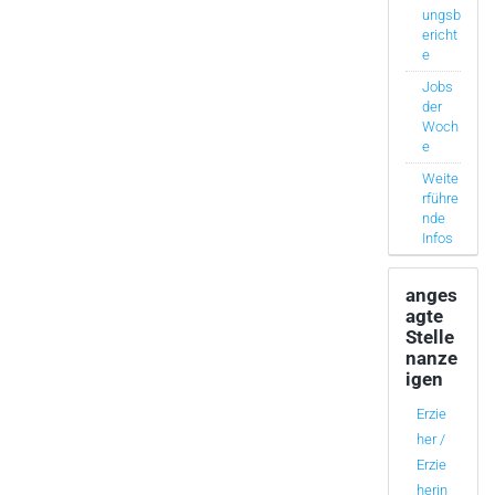
ungsb
ericht
e
Jobs
der
Woch
e
Weite
rführe
nde
Infos
anges
agte
Stelle
nanze
igen
Erzie
her /
Erzie
herin