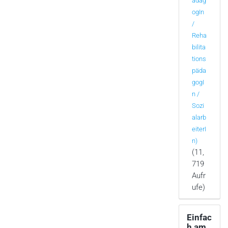
ädag
ogIn
/
Reha
bilita
tions
päda
gogI
n /
Sozi
alarb
eiterI
n)
(11,
719
Aufr
ufe)
Einfac
h am