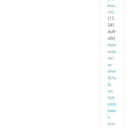
brau
cht...
(17,
341
Aufr
ufe)
Refer
enda
riat ...
an
einer
Schu
le,
wo
Gott
mich
habe
n
möc