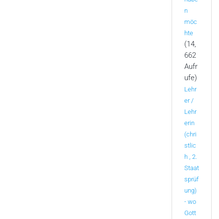
n
möc
hte
(14,
662
Aufr
ufe)
Lehr
er /
Lehr
erin
(chri
stlic
h , 2.
Staat
sprüf
ung)
- wo
Gott