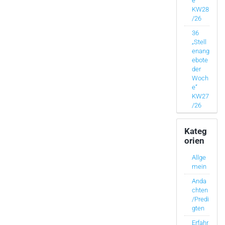
e“
KW28
/26
36
„Stell
enang
ebote
der
Woch
e“
KW27
/26
Kateg
orien
Allge
mein
Anda
chten
/Predi
gten
Erfahr