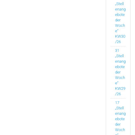
„Stell
enang
ebote
der
Woch
e“
KW30
/26
31
„Stell
enang
ebote
der
Woch
e“
KW29
/26
17
„Stell
enang
ebote
der
Woch