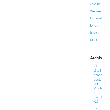
emeine
Weitere
Informat
ionen
finden
Sie hier
Archiv
21
„Stell
enang
ebote
der
Woch
e“
KW31
/26
17