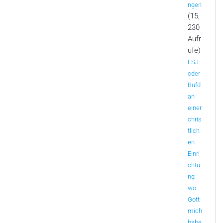
ngen
(15,
230
Aufr
ufe)
FSJ
oder
Bufd
an
einer
chris
tlich
en
Einri
chtu
ng
wo
Gott
mich
habe