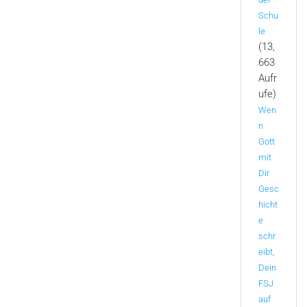
Schu
le
(13,
663
Aufr
ufe)
Wen
n
Gott
mit
Dir
Gesc
hicht
e
schr
eibt,
Dein
FSJ
auf