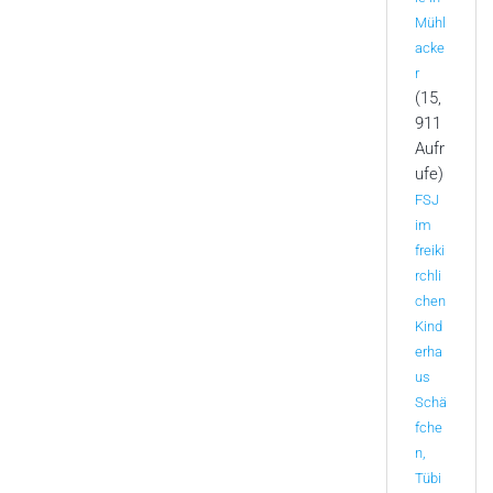
Mühl
acke
r
(15,
911
Aufr
ufe)
FSJ
im
freiki
rchli
chen
Kind
erha
us
Schä
fche
n,
Tübi