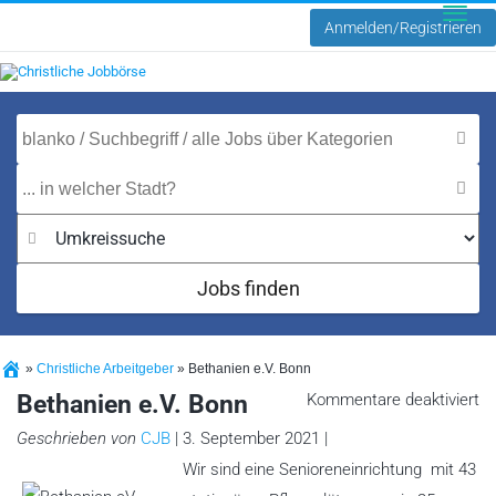
Anmelden/Registrieren
Toggle
naviga
Jobs finden
»
Christliche Arbeitgeber
»
Bethanien e.V. Bonn
fü
Bethanien e.V. Bonn
Kommentare deaktiviert
Be
e.
Geschrieben von
CJB
| 3. September 2021 |
B
Wir sind eine Senioreneinrichtung mit 43