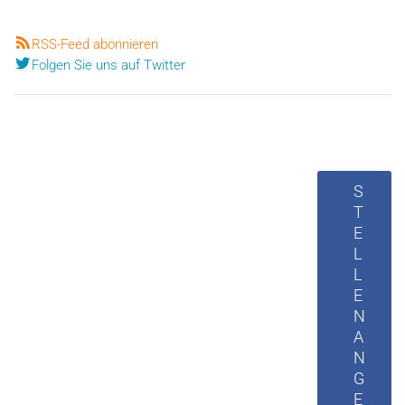
RSS-Feed abonnieren
Folgen Sie uns auf Twitter
S
T
E
L
L
E
N
A
N
G
E