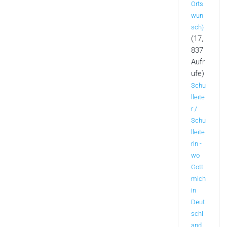
Orts
wun
sch)
(17,
837
Aufr
ufe)
Schu
lleite
r /
Schu
lleite
rin -
wo
Gott
mich
in
Deut
schl
and