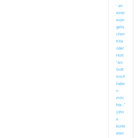
- an
einer
evan
gelis
chen
Kita
oder
Hort
"wo
Gott
mich
habe
n
möc
hte..."
(ohn
e
konkr
eten