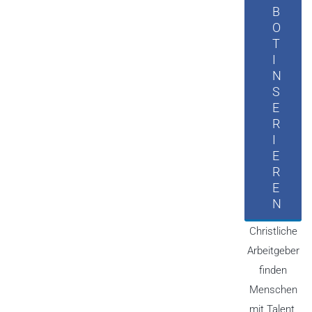
B
O
T
I
N
S
E
R
I
E
R
E
N
Christliche
Arbeitgeber
finden
Menschen
mit Talent,