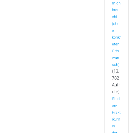
mich
brau
cht
(ohn
e
konkr
eten
Orts
wun
sch)
(13,
782
Aufr
ufe)
Studi
en-
Prakt
ikum
in
der