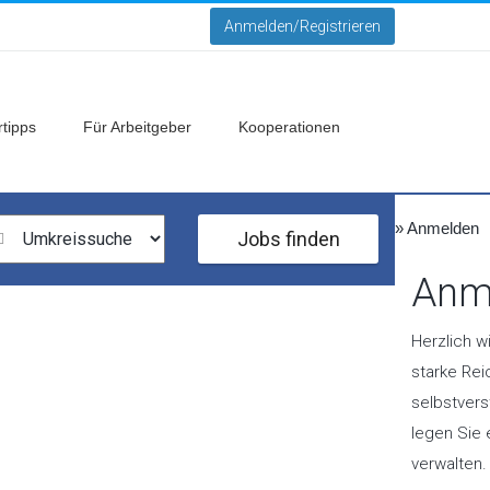
Anmelden/Registrieren
tipps
Für Arbeitgeber
Kooperationen
»
Anmelden
Jobs finden
Anme
Herzlich w
starke Rei
selbstvers
legen Sie 
verwalten.