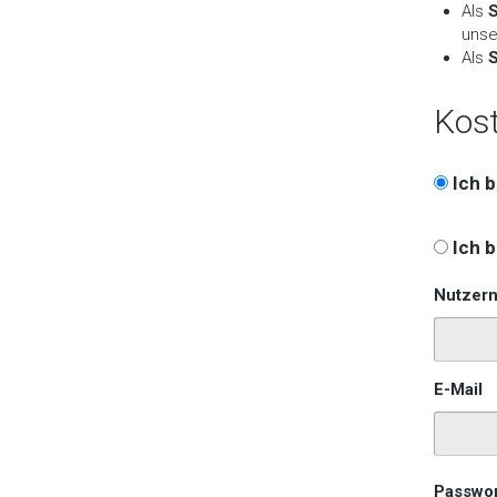
Als
unse
Als
S
Kost
Ich
b
Ich b
Nutzer
E-Mail
Passwor