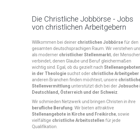
Die Christliche Jobbörse - Jobs
von christlichen Arbeitgebern
Willkommen bei deiner
christlichen Jobbörse
für den
gesamten deutschsprachigen Raum. Wir verstehen un
als moderner
christlicher Stellenmarkt
, der Mensche
verbindet, denen Glaube und Beruf gleichermaßen
wichtig sind. Egal, ob du gezielt nach
Stellenangebote
in der Theologie
suchst oder
christliche Arbeitgeber
anderen Branchen finden möchtest, unsere
christlich
Stellenvermittlung
unterstützt dich bei der
Jobsuche
Deutschland, Österreich und der Schweiz
.
Wir schmieden Netzwerk und bringen Christen in ihre
berufliche Berufung
. Wir bieten attraktive
Stellenangebote in Kirche und Freikirche
, sowie
vielfältige
christliche Arbeitsstellen
für jede
Qualifikation.