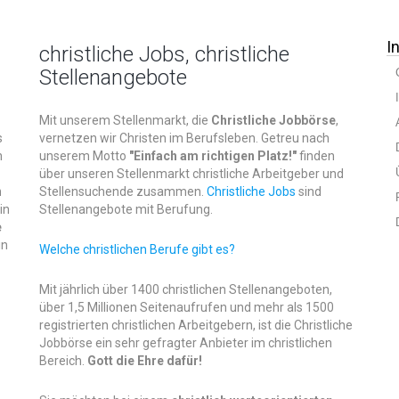
I
christliche Jobs, christliche
Stellenangebote
Mit unserem Stellenmarkt, die
Christliche Jobbörse
,
s
vernetzen wir Christen im Berufsleben. Getreu nach
n
unserem Motto
"Einfach am richtigen Platz!"
finden
über unseren Stellenmarkt christliche Arbeitgeber und
n
Stellensuchende zusammen.
Christliche Jobs
sind
in
Stellenangebote mit Berufung.
e
in
Welche christlichen Berufe gibt es?
Mit jährlich über 1400 christlichen Stellenangeboten,
über 1,5 Millionen Seitenaufrufen und mehr als 1500
registrierten christlichen Arbeitgebern, ist die Christliche
Jobbörse ein sehr gefragter Anbieter im christlichen
Bereich.
Gott die Ehre dafür!