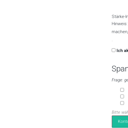
Stärke-I
Hinweis:
machen, 
.
Ich a
Spam
Frage: ge
s
Bitte wäh