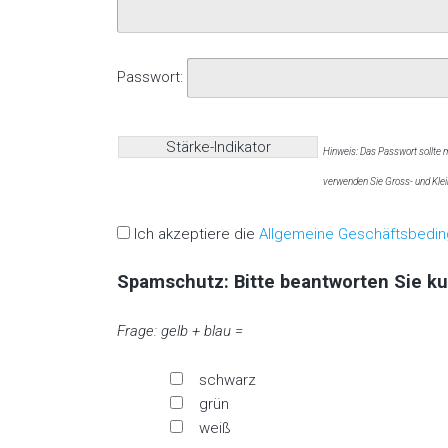
Passwort:
Stärke-Indikator
Hinweis: Das Passwort sollte
verwenden Sie Gross- und Klein
Ich akzeptiere die
Allgemeine Geschäftsbedi
Spamschutz: Bitte beantworten Sie ku
Frage: gelb + blau =
schwarz
grün
weiß