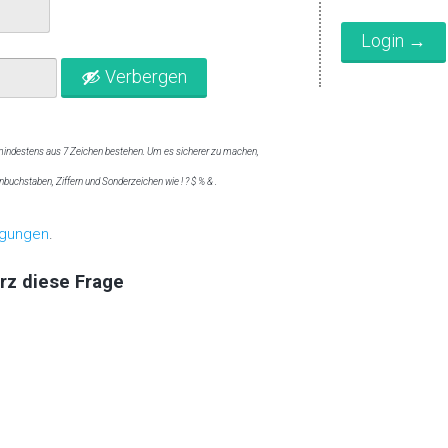
Verbergen
 mindestens aus 7 Zeichen bestehen. Um es sicherer zu machen,
buchstaben, Ziffern und Sonderzeichen wie ! ? $ % & .
ngungen
.
rz diese Frage